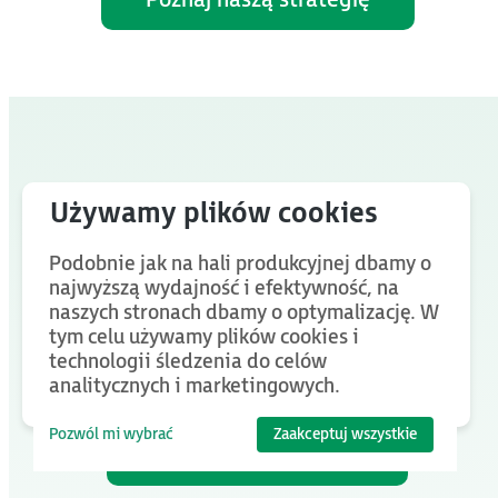
Twoje wyzwanie
Podobnie jak na hali produkcyjnej dbamy o
najwyższą wydajność i efektywność, na
to pytanie, na które
naszych stronach dbamy o optymalizację. W
znajdujemy odpowiedź
.
tym celu używamy plików cookies i
technologii śledzenia do celów
analitycznych i marketingowych.
Pozwól mi wybrać
Zaakceptuj wszystkie
Poszukajmy jej razem