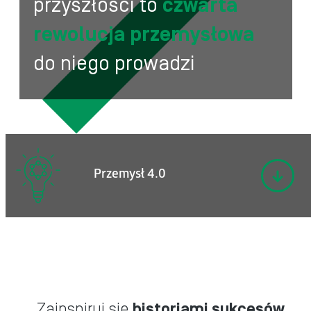
przyszłości to
czwarta
rewolucja przemysłowa
do niego prowadzi
Przemysł 4.0
Zainspiruj się
historiami sukcesów