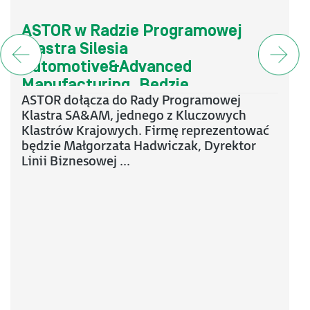
ASTOR w Radzie Programowej
Klastra Silesia
Automotive&Advanced
Manufacturing. Będzie
ASTOR dołącza do Rady Programowej
współtworzyć kierunki rozwoju
Klastra SA&AM, jednego z Kluczowych
ekosystemu motoryzacji i
Klastrów Krajowych. Firmę reprezentować
zaawansowanej produkcji
będzie Małgorzata Hadwiczak, Dyrektor
Linii Biznesowej ...