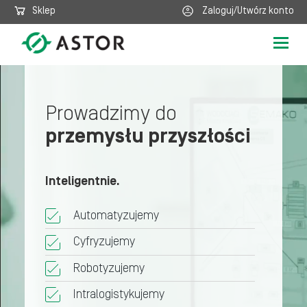
Sklep
Zaloguj/Utwórz konto
Poka
nawig
Prowadzimy do
przemysłu przyszłości
Inteligentnie.
Automatyzujemy
Cyfryzujemy
Robotyzujemy
Intralogistykujemy