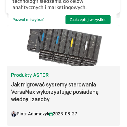
technologii śledzenia do celów
Rafał Pilch
2023-06-30
analitycznych i marketingowych.
Pozwól mi wybrać
Zaakceptuj wszystkie
Produkty ASTOR
Jak migrować systemy sterowania
VersaMax wykorzystując posiadaną
wiedzę i zasoby
Piotr Adamczyk
2023-06-27