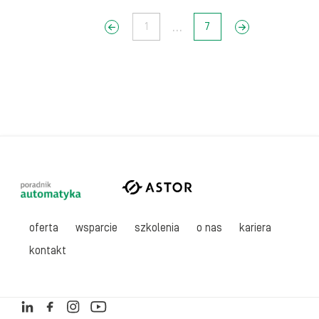
...
<<
1
7
>>
oferta
wsparcie
szkolenia
o nas
kariera
kontakt