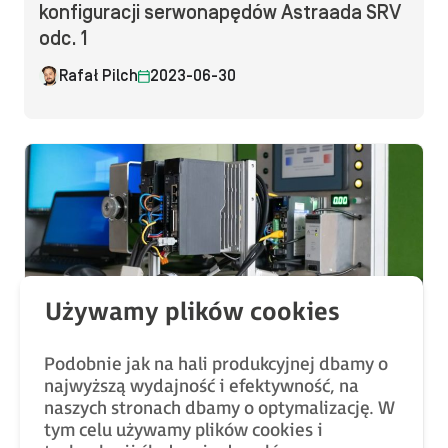
konfiguracji serwonapędów Astraada SRV
odc. 1
Rafał Pilch
2023-06-30
Produkty ASTOR
Pierwsze podłączenie serwonapędu i
Podobnie jak na hali produkcyjnej dbamy o
przygotowanie do pracy | Kurs obsługi i
najwyższą wydajność i efektywność, na
konfiguracji serwonapędów Astraada SRV
naszych stronach dbamy o optymalizację. W
tym celu używamy plików cookies i
odc. 2