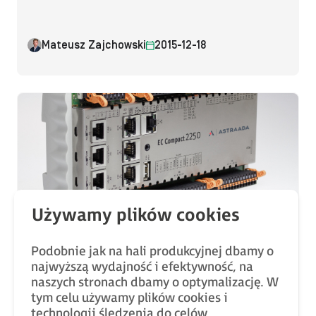
Mateusz Zajchowski
2015-12-18
Bez kategorii
Jak wybrać kompaktowy sterownik PLC?
Podobnie jak na hali produkcyjnej dbamy o
najwyższą wydajność i efektywność, na
naszych stronach dbamy o optymalizację. W
tym celu używamy plików cookies i
technologii śledzenia do celów
Piotr Adamczyk
2015-12-17