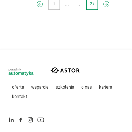
...
...
<<
1
27
>>
oferta
wsparcie
szkolenia
o nas
kariera
kontakt