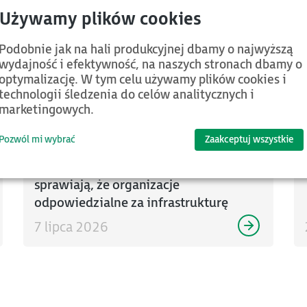
PACDiagnostic w odpowiedzi
na wymagania NIS2 i UKSC.
Podobnie jak na hali produkcyjnej dbamy o najwyższą
Nowe rozwiązanie wspiera
wydajność i efektywność, na naszych stronach dbamy o
monitorowania systemów
optymalizację. W tym celu używamy plików cookies i
technologii śledzenia do celów analitycznych i
sterowania
marketingowych.
Rosnąca liczba cyberzagrożeń oraz
Pozwól mi wybrać
Zaakceptuj wszystkie
nowe obowiązki wynikające z
implementacji unijnej dyrektywy NIS2
sprawiają, że organizacje
odpowiedzialne za infrastrukturę
krytyczną ...
7 lipca 2026