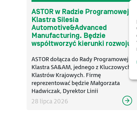
ASTOR w Radzie Programowej
Klastra Silesia
Automotive&Advanced
Manufacturing. Będzie
współtworzyć kierunki rozwoju
ekosystemu motoryzacji i
zaawansowanej produkcji
ASTOR dołącza do Rady Programowej
Klastra SA&AM, jednego z Kluczowych
Klastrów Krajowych. Firmę
reprezentować będzie Małgorzata
Hadwiczak, Dyrektor Linii
Biznesowej ...
28 lipca 2026