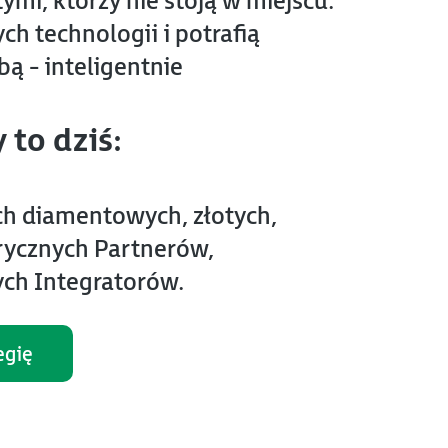
mi, którzy nie stoją w miejscu.
ch technologii i potrafią
bą - inteligentnie
 to dziś:
h diamentowych, złotych,
rycznych Partnerów,
ch Integratorów.
egię