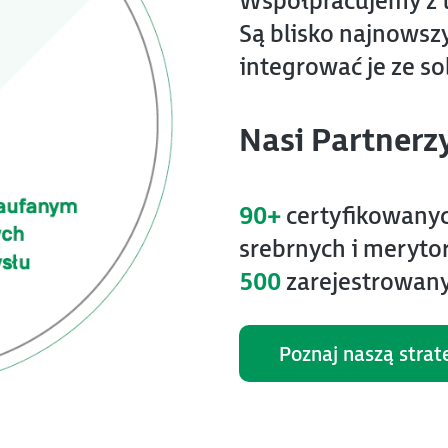
Współpracujemy z ty
Są blisko najnowszy
integrować je ze so
Nasi Partnerzy
90+
certyfikowanyc
srebrnych i meryto
500
zarejestrowany
Poznaj naszą strat