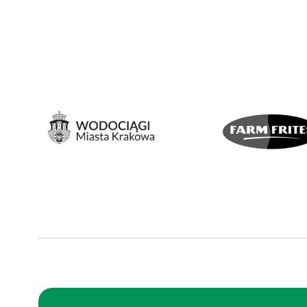
Systemy klasy Control
Room
Systemy klasy HMI/SCADA
Systemy klasy MES
Systemy napędowe
Transport mobilny
Transport
wewnątrzakładowy
Zrobotyzowana obsługa
maszyn
Zrobotyzowana