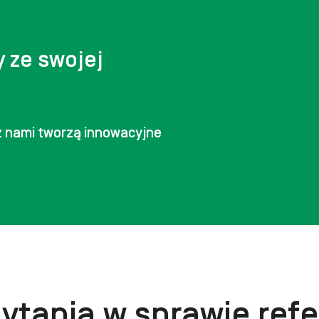
y ze swojej
 z nami tworzą innowacyjne
ytania w sprawie refe