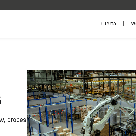
Oferta
W
s
w, proces