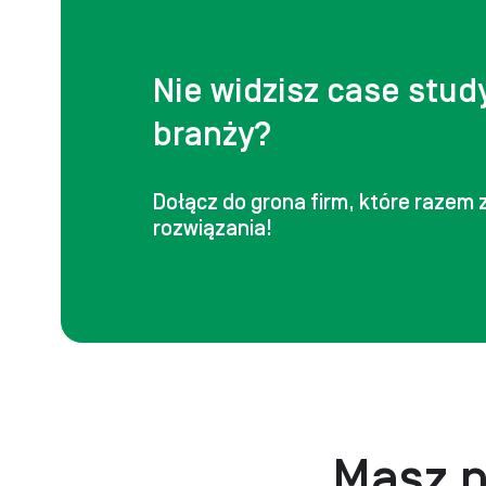
paletyzacja​
Zrobotyzowane pakowanie
Nie widzisz case stud
branży?
Zrobotyzowane spawanie
Zrobotyzowany handling​
Dołącz do grona firm, które razem
rozwiązania!
Masz p