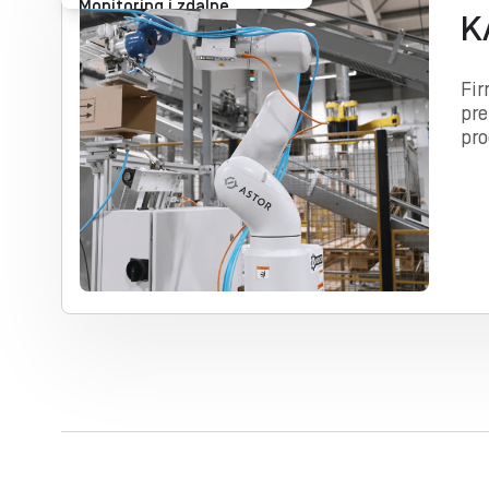
Monitoring i zdalne
K
sterowanie obiektami
rozproszonymi
Fir
Pick & place
pre
pro
Procesowe systemy
sterowania
Produkcja wsadowa
Rozwiązania wysokiej
dostępności
Sterowanie i
bezpieczeństwo maszyn i
urządzeń