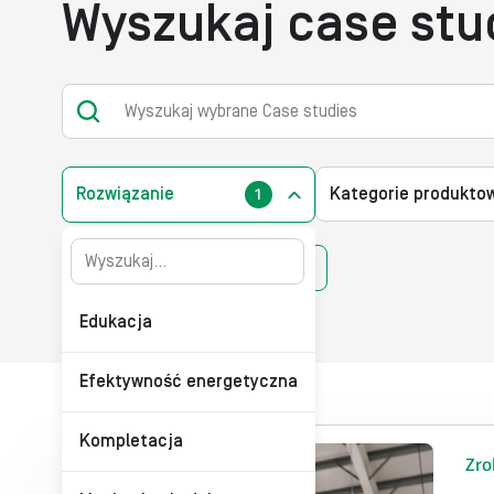
Wyszukaj case stu
Submit
Rozwiązanie
Kategorie produkto
1
Zrobotyzowane pakowanie
✕
Edukacja
Efektywność energetyczna
Kompletacja
Zro