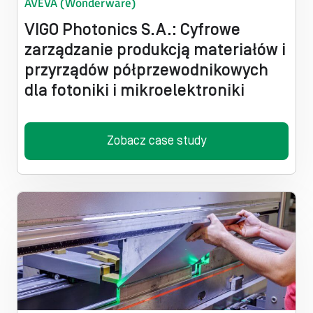
AVEVA (Wonderware)
Systemy napędowe
VIGO Photonics S.A.: Cyfrowe
zarządzanie produkcją materiałów i
Transport mobilny
przyrządów półprzewodnikowych
dla fotoniki i mikroelektroniki
Transport wewnątrzakładowy
Zrobotyzowana obsługa maszyn
Zobacz case study
Zrobotyzowana paletyzacja​
Zrobotyzowane pakowanie
Zrobotyzowane spawanie
Zrobotyzowany handling​