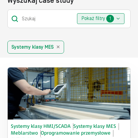
Wyszukaj case study
Pokaż filtry
Submit
1
Systemy klasy MES
✕
Edukacja
Efektywność energetyczna
Kompletacja
Systemy klasy HMI/SCADA
Systemy klasy MES
Monitoring i zdalne sterowanie obiektami
Meblarstwo
Oprogramowanie przemysłowe​
rozproszonymi