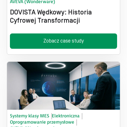
AVEVA (Wonderware)
DOVISTA Wędkowy: Historia
Pick & place
Cyfrowej Transformacji
Procesowe systemy sterowania
Zobacz case study
Produkcja wsadowa
Rozwiązania wysokiej dostępności
Sterowanie i bezpieczeństwo maszyn i urządzeń
Systemy klasy Control Room
Systemy klasy HMI/SCADA
Systemy klasy MES
Elektroniczna​
Systemy klasy MES
Oprogramowanie przemysłowe​